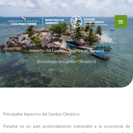
Ir
Men
al
contenido
Princ
Impacto del Cambio Climático en Panamá
(Estrategia de Cambio Climático)
Principales Impactos del Cambio Climático
Panamá es un país potencialmente vulnerable a la ocurrencia de