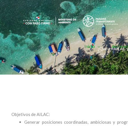
Ir
al
contenido
Inicio
Acciones
¿Qué es AILAC 
Objetivos de AILAC:
Generar posiciones coordinadas, ambiciosas y progre