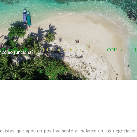
 Transversales
Información de Interés
COP
D
y cómo funciona?
sistas que aporten positivamente al balance en las negociacione