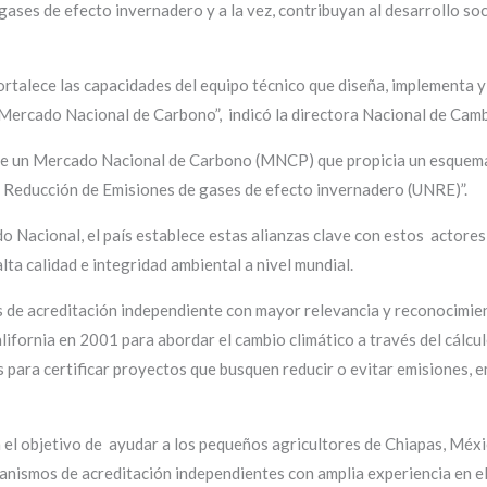
ases de efecto invernadero y a la vez, contribuyan al desarrollo so
talece las capacidades del equipo técnico que diseña, implementa y
 Mercado Nacional de Carbono”, indicó la directora Nacional de Camb
de un Mercado Nacional de Carbono (MNCP) que propicia un esquema 
Reducción de Emisiones de gases de efecto invernadero (UNRE)”.
o Nacional, el país establece estas alianzas clave con estos
actores
lta calidad e integridad ambiental a nivel mundial.
 de acreditación independiente con mayor relevancia y reconocimien
ifornia en 2001 para abordar el cambio climático a través del cálcu
para certificar proyectos que busquen reducir o evitar emisiones, e
 el objetivo de
ayudar a los pequeños agricultores de Chiapas, Méxi
canismos de acreditación independientes con amplia experiencia en el