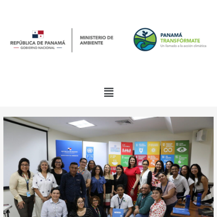
Ir
al
contenido
Menú