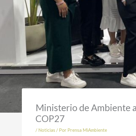
Ministerio de Ambiente a
COP27
/
Noticias
/ Por
Prensa MiAmbiente