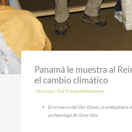
Panamá le muestra al Rein
el cambio climático
/
Noticias
/ Por
Prensa MiAmbiente
En el marco del Our Ocean, la embajadora 
archipielago de Guna Yala