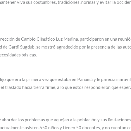
tener viva sus costumbres, tradiciones, normas y evitar la occiden
irección de Cambio Climático Luz Medina, participaron en una reuni
ad de Gardi Sugdub, se mostró agradecido por la presencia de las aut
necesidades básicas.
, dijo que era la primera vez que estaba en Panamá y le parecía marav
el traslado hacia tierra firme, a lo que estos respondieron que esp
e abordar los problemas que aquejan a la población y sus limitaciones
ctualmente asisten 650 niños y tienen 50 docentes, y no cuentan con 