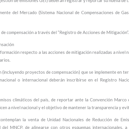
tión de emisiones GEI) deberán registrar y reportar su huella de c
ponente del Mercado (Sistema Nacional de Compensaciones de Ga
s de compensación a través del “Registro de Acciones de Mitigación”.
ensación
nformación respecto a las acciones de mitigación realizadas a nivel 
arios.
n (incluyendo proyectos de compensación) que se implemente en terr
acional o internacional deberán inscribirse en el Registro Nac
omisos climáticos del país, de reportar ante la Convención Marco
n a nivel nacional y el objetivo de mantener la transparencia y evit
templan la venta de Unidad Nacionales de Reducción de Emisio
 del MNCP, de alinearse con otros esquemas internacionales, a 