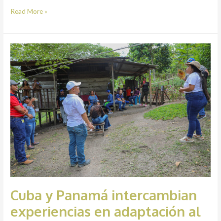
Read More »
Cuba
y
Panamá
intercambian
experiencias
en
adaptación
al
cambio
climático
Cuba y Panamá intercambian
experiencias en adaptación al