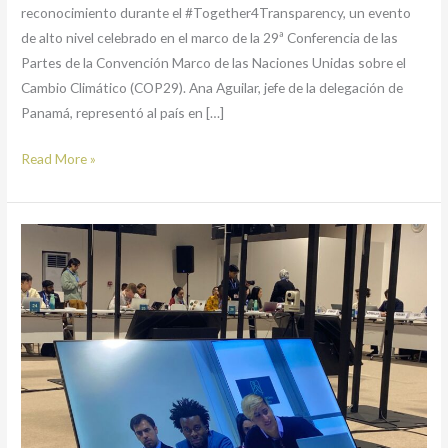
reconocimiento durante el #Together4Transparency, un evento
de alto nivel celebrado en el marco de la 29ª Conferencia de las
Partes de la Convención Marco de las Naciones Unidas sobre el
Cambio Climático (COP29). Ana Aguilar, jefe de la delegación de
Panamá, representó al país en […]
Read More »
Panamá
participa
en
el
Youth-
led
Climate
Forum
(YCF)