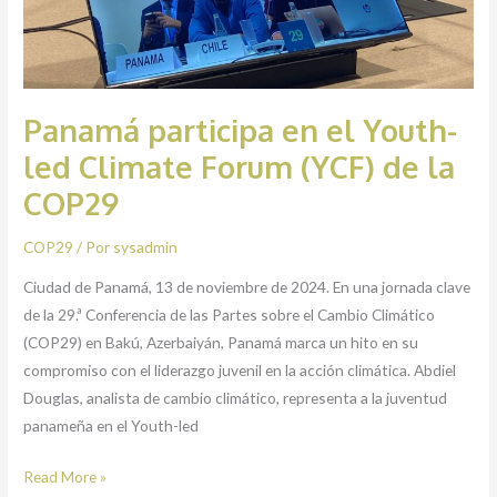
de
la
COP29
Panamá participa en el Youth-
led Climate Forum (YCF) de la
COP29
COP29
/ Por
sysadmin
Ciudad de Panamá, 13 de noviembre de 2024. En una jornada clave
de la 29.ª Conferencia de las Partes sobre el Cambio Climático
(COP29) en Bakú, Azerbaiyán, Panamá marca un hito en su
compromiso con el liderazgo juvenil en la acción climática. Abdiel
Douglas, analista de cambio climático, representa a la juventud
panameña en el Youth-led
Read More »