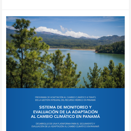
Panamá
presenta
su
primer
informe
Diagnóstico
del
Sistema
de
Monitoreo
y
Evaluación
de
la
Adaptación
al