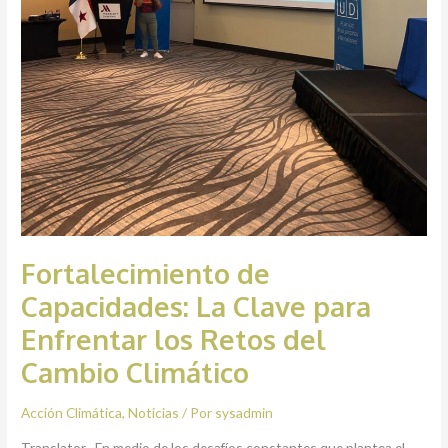
Fortalecimiento de
Capacidades: La Clave para
Enfrentar los Retos del
Cambio Climático
Acción Climática
,
Noticias
/ Por
sysadmin
Translator En medio de los desafíos constantes que plantea el