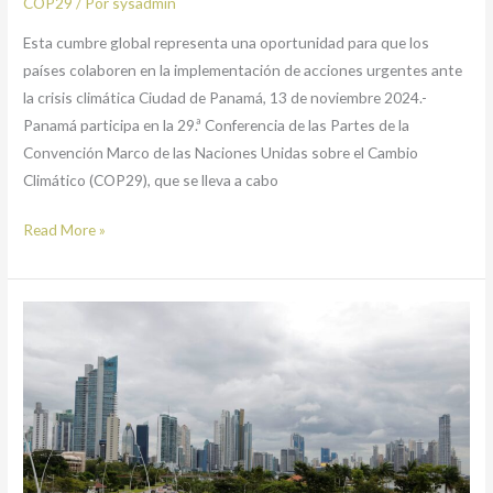
COP29
/ Por
sysadmin
Esta cumbre global representa una oportunidad para que los
países colaboren en la implementación de acciones urgentes ante
la crisis climática Ciudad de Panamá, 13 de noviembre 2024.-
Panamá participa en la 29.ª Conferencia de las Partes de la
Convención Marco de las Naciones Unidas sobre el Cambio
Climático (COP29), que se lleva a cabo
Read More »
Escenarios
de
Cambio
climático
y
vinculación
con