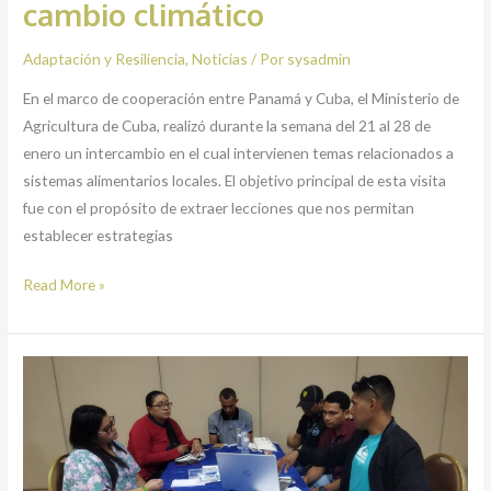
cambio climático
Adaptación y Resiliencia
,
Noticias
/ Por
sysadmin
En el marco de cooperación entre Panamá y Cuba, el Ministerio de
Agricultura de Cuba, realizó durante la semana del 21 al 28 de
enero un intercambio en el cual intervienen temas relacionados a
sistemas alimentarios locales. El objetivo principal de esta visita
fue con el propósito de extraer lecciones que nos permitan
establecer estrategias
Read More »
Chiriquí
recibe
taller
sobre
el