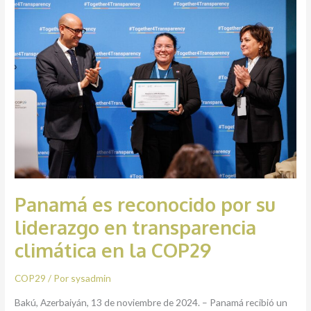
es
reconocido
por
su
liderazgo
en
transparencia
climática
en
la
COP29
Panamá es reconocido por su
liderazgo en transparencia
climática en la COP29
COP29
/ Por
sysadmin
Bakú, Azerbaiyán, 13 de noviembre de 2024. – Panamá recibió un