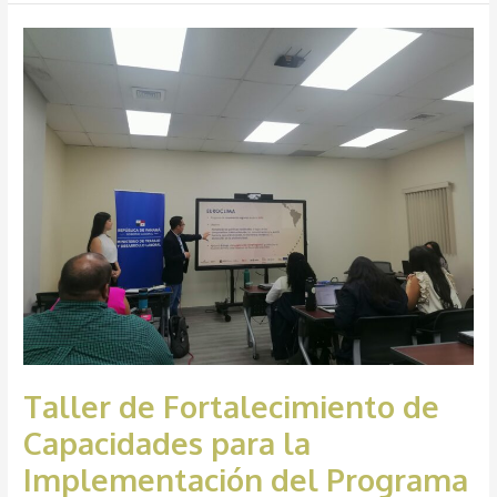
Taller
de
Fortalecimiento
de
Capacidades
para
la
Implementación
del
Programa
RTH
Productos
–
Taller de Fortalecimiento de
Carbono
Capacidades para la
Implementación del Programa