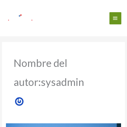
Ir
Men
al
contenido
Princ
Nombre del
autor:sysadmin
Panamá