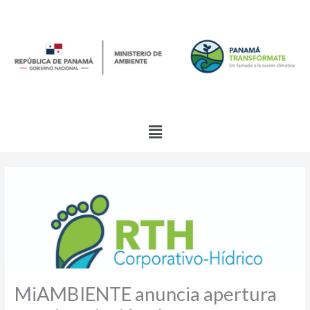
Ir
al
contenido
Menú
MiAMBIENTE anuncia apertura